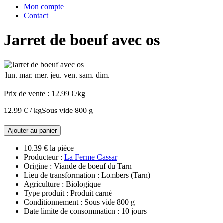
Mon compte
Contact
Jarret de boeuf avec os
lun.
mar.
mer.
jeu.
ven.
sam.
dim.
Prix de vente :
12.99 €/kg
12.99 € / kg
Sous vide 800 g
Ajouter au panier
10.39 € la pièce
Producteur :
La Ferme Cassar
Origine : Viande de boeuf du Tarn
Lieu de transformation : Lombers (Tarn)
Agriculture : Biologique
Type produit : Produit carné
Conditionnement : Sous vide 800 g
Date limite de consommation : 10 jours