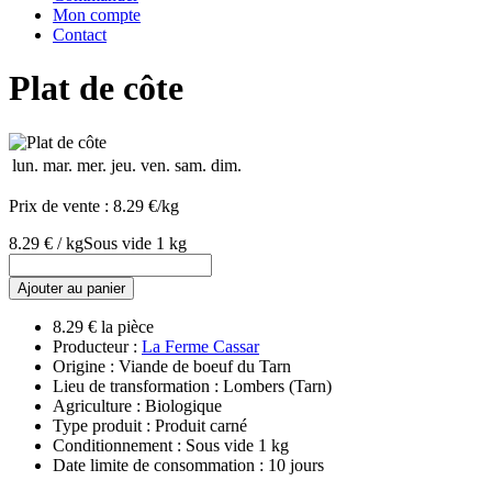
Mon compte
Contact
Plat de côte
lun.
mar.
mer.
jeu.
ven.
sam.
dim.
Prix de vente :
8.29 €/kg
8.29 € / kg
Sous vide 1 kg
Ajouter au panier
8.29 € la pièce
Producteur :
La Ferme Cassar
Origine : Viande de boeuf du Tarn
Lieu de transformation : Lombers (Tarn)
Agriculture : Biologique
Type produit : Produit carné
Conditionnement : Sous vide 1 kg
Date limite de consommation : 10 jours